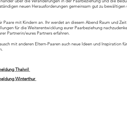
inander über die Veränderungen in der Paarbeziehung und die Bedürf
ie ständigen neuen Herausforderungen gemeinsam gut zu bewältigen u
ür Paare mit Kindern an. Ihr werdet an diesem Abend Raum und Zeit
lungen für die Weiterentwicklung eurer Paarbeziehung nachzudenken
er Partnerin/eures Partners erfahren.
tausch mit anderen Eltern-Paaren auch neue Ideen und Inspiration fü
n.
meldung Thalwil
meldung Winterthur