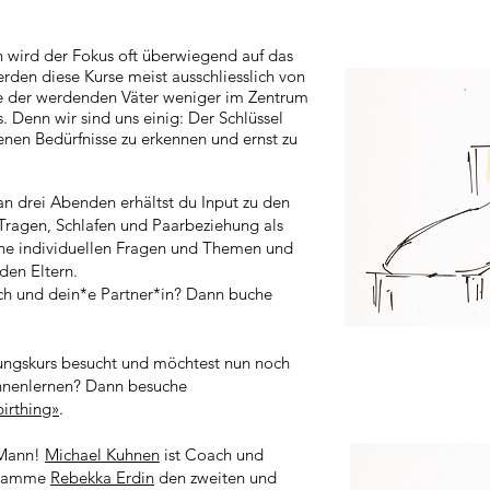
in wird der Fokus oft überwiegend auf das
rden diese Kurse meist ausschliesslich von
ive der werdenden Väter weniger im Zentrum
. Denn wir sind uns einig: Der Schlüssel
genen Bedürfnisse zu erkennen und ernst zu
n drei Abenden erhältst du Input zu den
Tragen, Schlafen und Paarbeziehung als
eine individuellen Fragen und Themen und
den Eltern.
dich und dein*e Partner*in? Dann buche
ungskurs besucht und möchtest nun noch
nnenlernen? Dann besuche
irthing»
.
 Mann!
Michael Kuhnen
ist Coach und
Hebamme
Rebekka Erdin
den zweiten und